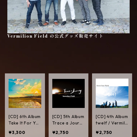
Vermilion Field の公式グッズ販売サイト
[CD] 6th Album
[CD] 5th Album
[CD] 4th Album
Take It For You
Trace a Journ
twelf / Vermili
e Life / Vermili
ey / Vermilion
on Field
¥3,300
¥2,750
¥2,750
on Field
Field